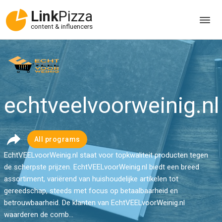
Link
Pizza
content & influencers
echtveelvoorweinig.nl
All programs
EchtVEELvoorWeinig.nl staat voor topkwaliteit producten tegen
de scherpste prijzen. EchtVEELvoorWeinig.nl biedt een breed
assortiment, variërend van huishoudelijke artikelen tot
gereedschap, steeds met focus op betaalbaarheid en
betrouwbaarheid. De klanten van EchtVEELvoorWeinig.nl
waarderen de comb...