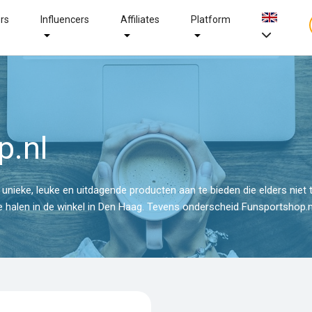
ers
Influencers
Affiliates
Platform
p.nl
ieke, leuke en uitdagende producten aan te bieden die elders niet te k
te halen in de winkel in Den Haag. Tevens onderscheid Funsportshop.n