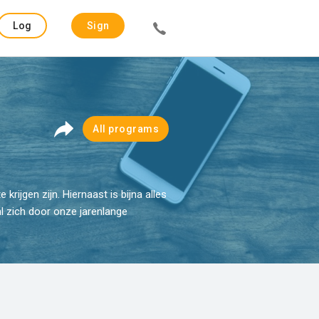
Log
Sign
in
up
All programs
rijgen zijn. Hiernaast is bijna alles
l zich door onze jarenlange