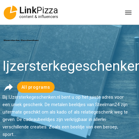
Link
Pizza
content & influencers
Ijzersterkegeschenken
All programs
Bij IJzersterkegeschenken.nl bent u op het juiste adres voor
een uniek geschenk. De metalen beeldjes van Steelman24 zijn
uitermate geschikt om als kado of als relatiegeschenk weg te
geven. De cadeaubeeldjes zijn verkrijgbaar in allerlei
verschillende creaties. Zoals een beeldje van een beroep,
sport...