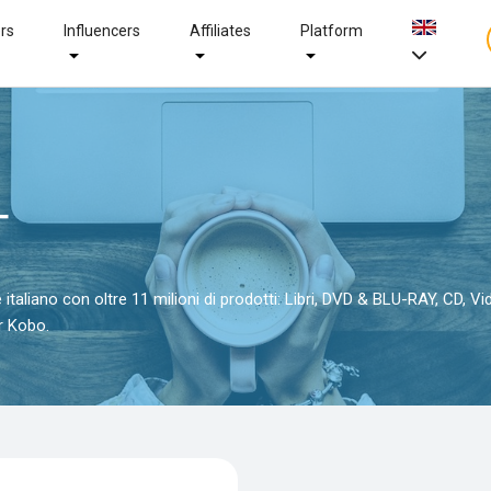
ers
Influencers
Affiliates
Platform
T
taliano con oltre 11 milioni di prodotti: Libri, DVD & BLU-RAY, CD, Vi
r Kobo.