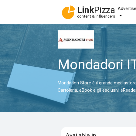
Link
Pizza
Advertis
content & influencers
Mondadori I
Mondadori Store è il grande mediastore i
Cartoleria, eBook e gli esclusivi eReade
Available in