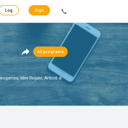
Log
Sign
in
up
All programs
deogames, Idee Regalo, Articoli di