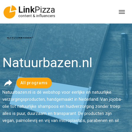
Link
Pizza
content & influencers
Natuurbazen.nl
All programs
Natuurbazen.nl is dé webshop voor eerlijke en natuurlijke
verzorgingsproducten, handgemaakt in Nederland. Van jojoba-
olie tot natuurlijke shampoos en huidverzorging zonder troep:
alles is puur, duurzaam en transparant. De producten zijn
vegan, palmolievrij en vrij van microplastics, parabenen en sil...