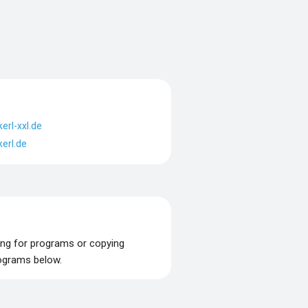
erl-xxl.de
erl.de
ing for programs or copying
rograms below.