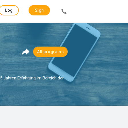
Log
Sign
in
up
All programs
15 Jahren Erfahrung im Bereich der