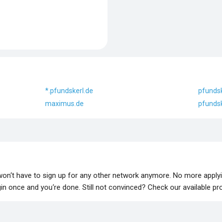
*.pfundskerl.de
pfundsk
maximus.de
pfundsk
 won‘t have to sign up for any other network anymore. No more apply
lugin once and you‘re done. Still not convinced? Check our available p