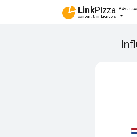
Link
Pizza
Advertis
content & influencers
Inf