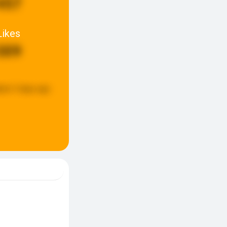
457
Likes
309
ted:
3 days ago