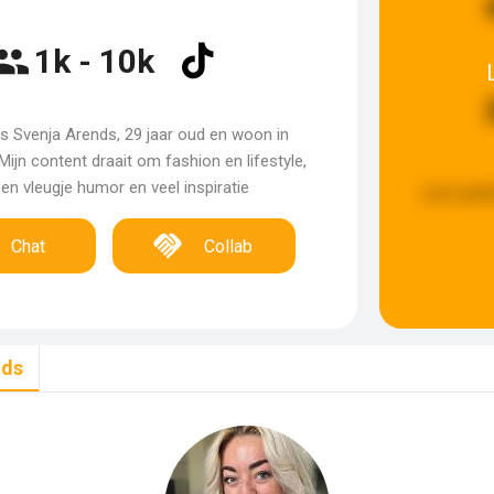
1k - 10k
s Svenja Arends, 29 jaar oud en woon in
ijn content draait om fashion en lifestyle,
en vleugje humor en veel inspiratie
Last upda
Chat
Collab
nds