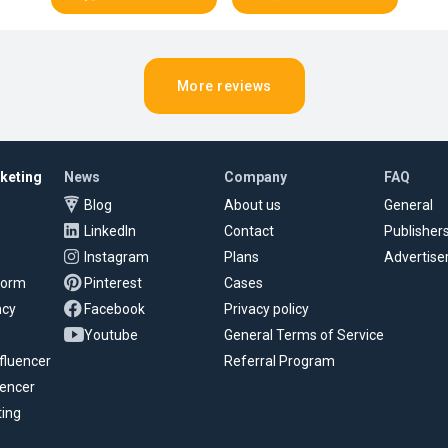
More reviews
rketing
News
Company
FAQ
Blog
About us
General
LinkedIn
Contact
Publisher
Instagram
Plans
Advertise
tform
Pinterest
Cases
ncy
Facebook
Privacy policy
Youtube
General Terms of Service
fluencer
Referral Program
uencer
ting