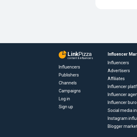
Link
Pizza
Influencer Ma
content & influencers
Influencers
Influencers
Advertisers
Publishers
Affiliates
Channels
Influencer pla
Campaigns
Influencer age
Log in
Influencer buro
Sign up
Social media in
Instagram infl
Blogger marke