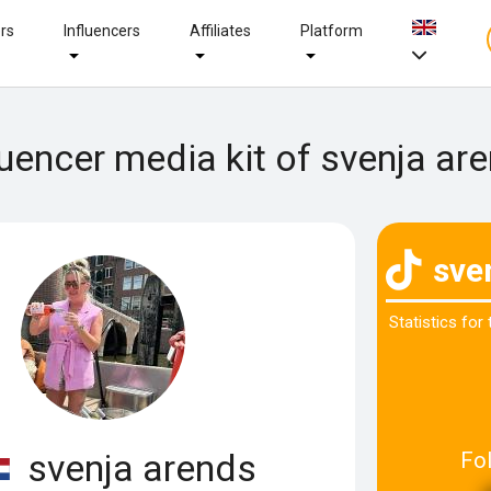
ers
Influencers
Affiliates
Platform
luencer media kit of svenja ar
sve
Statistics for
svenja arends
Fo