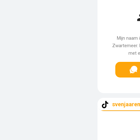
Mijn naam i
Zwartemeer. M
met e
svenjaare