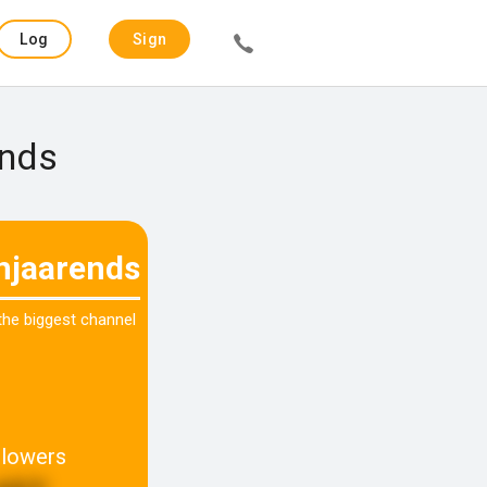
Log
Sign
in
up
ends
njaarends
 the biggest channel
llowers