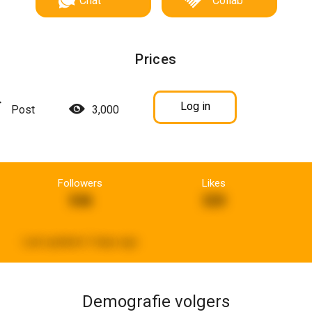
Chat
Collab
Prices
Log in
Post
3,000
Followers
Likes
546
320
Last updated:
3 days ago
Demografie volgers