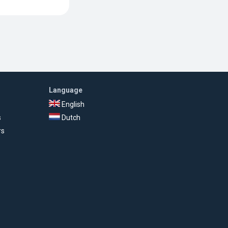
Language
English
s
Dutch
rs