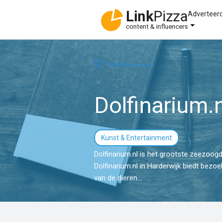
Link
Pizza
Adverteer
content & influencers
Dolfinarium.n
Kunst & Entertainment
Dolfinarium.nl is het grootste zeezoog
Dolfinarium.nl in Harderwijk biedt bezo
van de dieren...