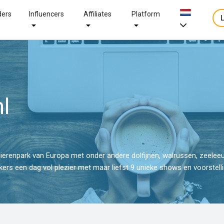
ders
Influencers
Affiliates
Platform
l
dierenpark van Europa met onder andere dolfijnen, walrussen, zeele
ekers een dag vol plezier met maar liefst 9 unieke shows en voorstelli