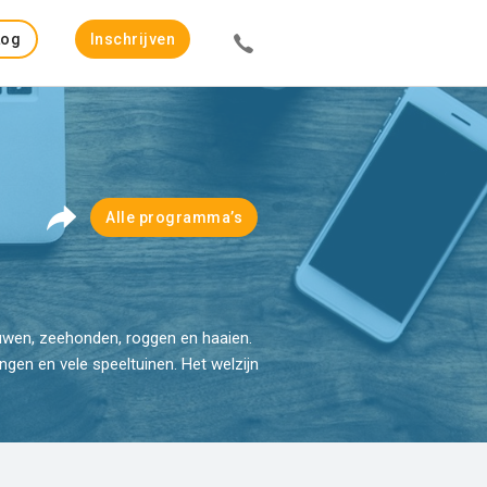
Log
Inschrijven
in
Alle programma’s
euwen, zeehonden, roggen en haaien.
ngen en vele speeltuinen. Het welzijn