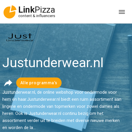
Link
Pizza
content & influencers
Justunderwear.nl
Alle programma’s
Justunderwear.nl, de online webshop voor ondermode voor
hem én haar.Justunderwear.nl biedt een ruim assortiment aan
lingerie en ondermode van topmerken voor zowel dames als
heren. Ook is Justunderwear.nl continu bezig om het
assortiment verder uit te breiden met diverse nieuwe merken
en worden de la...