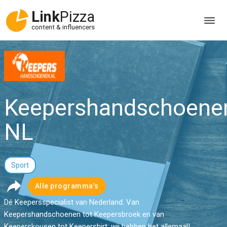
Link
Pizza
content & influencers
Keepershandschoene
NL
Sport
Alle programma’s
Dé Keepersspecialist van Nederland. Van
Keepershandschoenen tot Keepersbroek en van
Keeperskousen tot Keepershirt; wij hebben het allemaal!