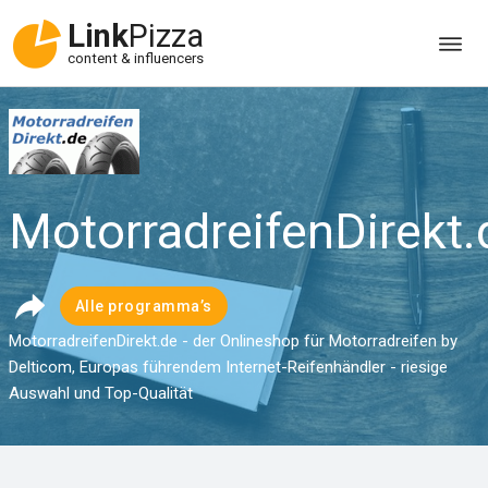
Link
Pizza
content & influencers
MotorradreifenDirekt.
Alle programma’s
MotorradreifenDirekt.de - der Onlineshop für Motorradreifen by
Delticom, Europas führendem Internet-Reifenhändler - riesige
Auswahl und Top-Qualität