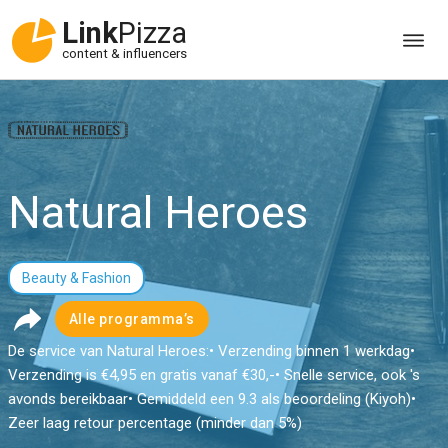
Link
Pizza
content & influencers
Natural Heroes
Beauty & Fashion
Alle programma’s
De service van Natural Heroes:• Verzending binnen 1 werkdag•
Verzending is €4,95 en gratis vanaf €30,-• Snelle service, ook 's
avonds bereikbaar• Gemiddeld een 9.3 als beoordeling (Kiyoh)•
Zeer laag retour percentage (minder dan 5%)