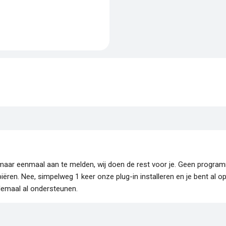
je maar eenmaal aan te melden, wij doen de rest voor je. Geen progr
piëren. Nee, simpelweg 1 keer onze plug-in installeren en je bent al o
lemaal al ondersteunen.