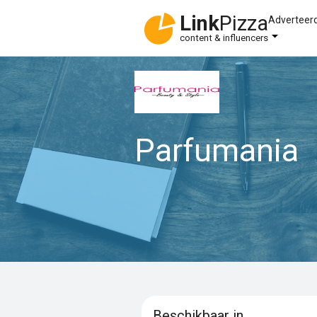
Link
Pizza
Adverteer
content & influencers
Parfumania
Beschikbaar in