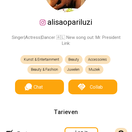
alisaopariluzi
Singer|Actress|Dancer 🇦🇱 New song out: Mr. President
Link:
Kunst & Entertainment
Beauty
Accessoires
Beauty & Fashion
Juwelen
Muziek
Chat
Collab
Tarieven