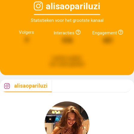
alisaopariluzi
Statistieken voor het grootste kanaal
Volgers
Interacties
Engagement
3
518
431
Laatste update:
een week geleden
alisaopariluzi