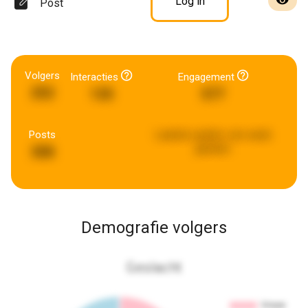
Log in
Post
Volgers
Interacties
Engagement
252
135
577
Posts
Laatste update:
een week
geleden
308
Demografie volgers
Geslacht