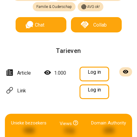
Familie & Ouderschap
AVG ok!
Chat
Collab
Tarieven
Log in
Article
1.000
Log in
Link
Unieke bezoekers
Domain Authority
Views
940
235
710