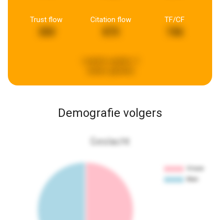
Trust flow
Citation flow
TF/CF
300
875
746
Laatste update:
2
weken geleden
Demografie volgers
Geslacht