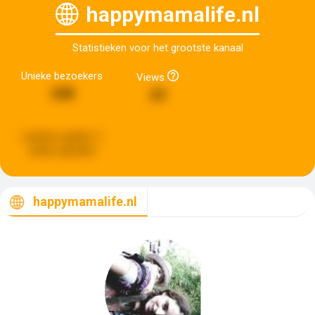
happymamalife.nl
Statistieken voor het grootste kanaal
Unieke bezoekers
Views
248
23
Laatste update:
2
weken geleden
happymamalife.nl