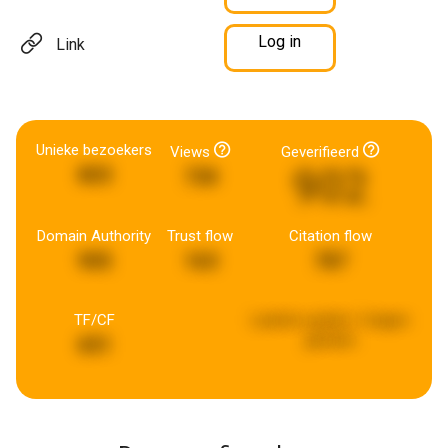
Log in
Link
Unieke bezoekers
Views
Geverifieerd
902
803
730
Domain Authority
Trust flow
Citation flow
905
163
787
TF/CF
Laatste update:
3 dagen
geleden
651