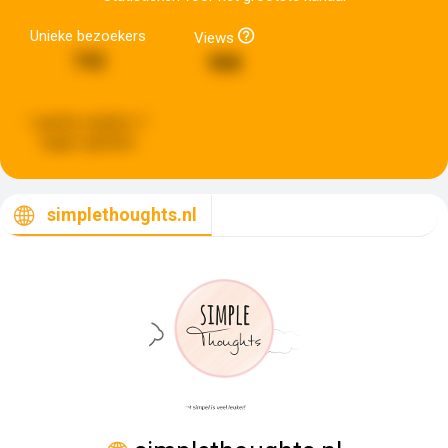
Unieke bezoekers
Views
742
988
Laatste update:
3
dagen geleden
simplethoughts.nl