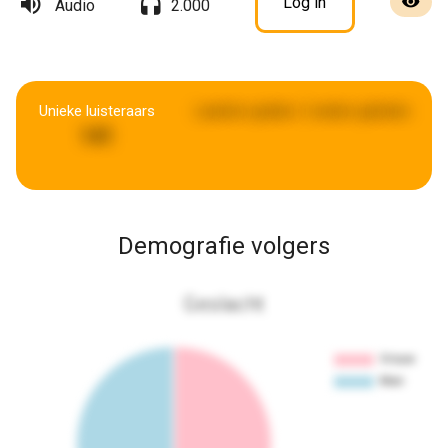
Log in
Audio
2.000
Unieke luisteraars
Laatste update:
2 weken geleden
141
Demografie volgers
Geslacht