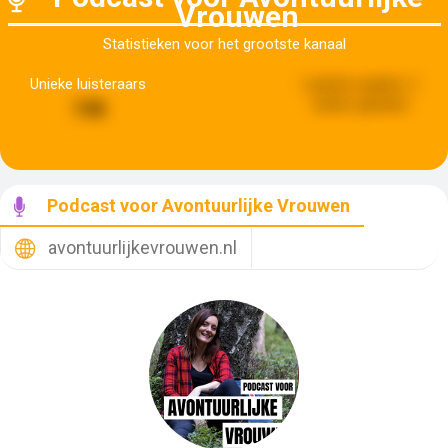
Vrouwen
Statistieken voor het grootste kanaal
Unieke luisteraars
Laatste update:
2
weken geleden
748
Podcast voor Avontuurlijke Vrouwen
avontuurlijkevrouwen.nl