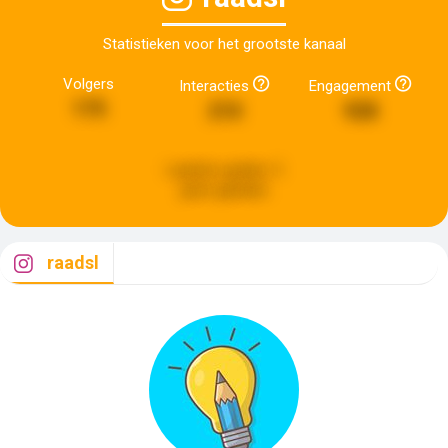
Statistieken voor het grootste kanaal
Volgers
Interacties
Engagement
175
210
928
Laatste update:
5
jaren geleden
raadsl