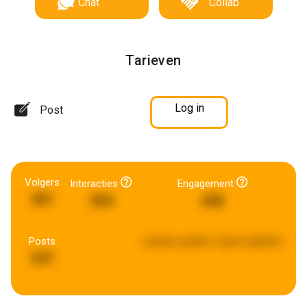
Chat
Collab
Tarieven
Log in
Post
Volgers
Interacties
Engagement
301
394
438
Posts
Laatste update:
5 jaren geleden
537