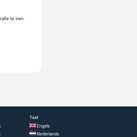
fie te zien.
Taal
n
Engels
s
Nederlands