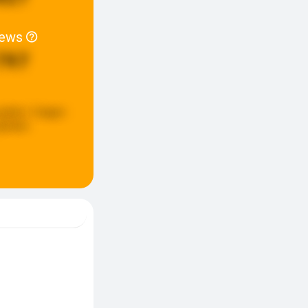
iews
797
update:
3 dagen
eleden