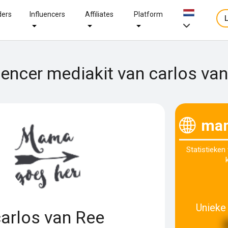
ders
Influencers
Affiliates
Platform
uencer mediakit van carlos va
mam
Statistieken
Unieke
arlos van Ree