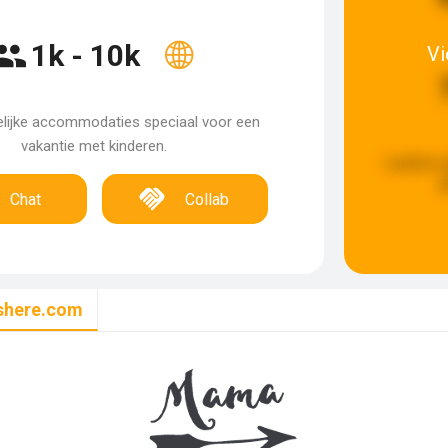
1k - 10k
V
elijke accommodaties speciaal voor een
vakantie met kinderen.
Laatste 
g
Chat
Collab
here.com