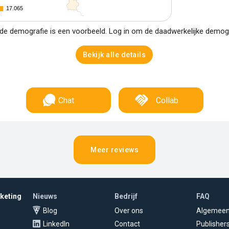
17.065
17.065
e demografie is een voorbeeld. Log in om de daadwerkelijke demogra
Bekijk alle details
Chat
Collab
Meer reviews
rketing
Nieuws
Bedrijf
FAQ
Blog
Over ons
Algemee
LinkedIn
Contact
Publisher