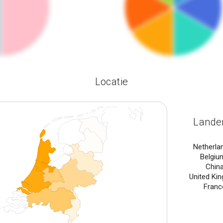
Locatie
Lande
Netherla
Belgiu
Chin
United Ki
Franc