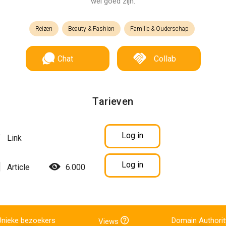
wel goed zijn.
Reizen
Beauty & Fashion
Familie & Ouderschap
Chat
Collab
Tarieven
Log in
Link
Log in
Article
6.000
Unieke bezoekers
Domain Authorit
Views