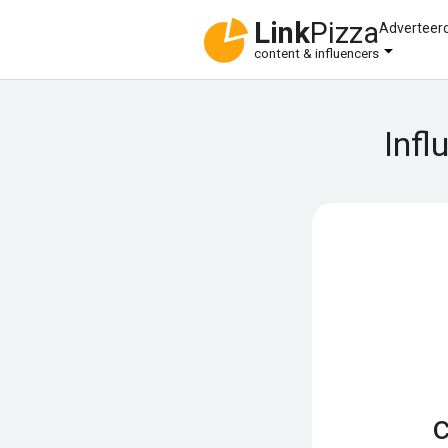
Link
Pizza
Adverteer
content & influencers
Infl
c