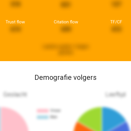
318
127
831
Trust flow
Citation flow
TF/CF
674
699
415
Laatste update:
3 dagen
geleden
Demografie volgers
Geslacht
Leeftijd