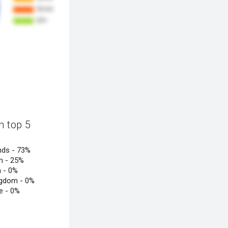
n top 5
nds -
73%
m -
25%
a -
0%
ngdom -
0%
e -
0%