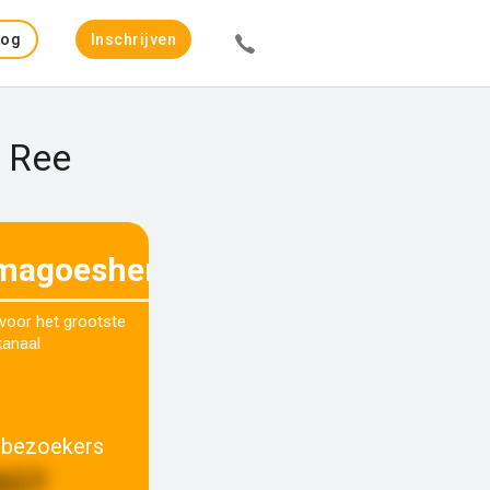
Log
Inschrijven
in
n Ree
agoeshere.com
 voor het grootste
kanaal
 bezoekers
827