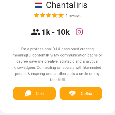
Chantaliris
1 reviews
1k - 10k
I’m a professional DJ & passioned creating
meaningful content🪩🫧 My communication bachelor
degree gave me creative, strategic and analytical
knowledge💻 Connecting on socials with likeminded
people & inspiring one another puts a smile on my
face🫶🏼
Chat
Collab