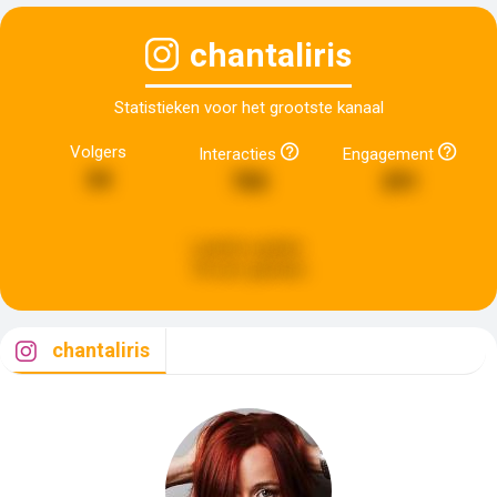
chantaliris
Statistieken voor het grootste kanaal
Volgers
Interacties
Engagement
34
785
291
Laatste update:
18 uren geleden
chantaliris