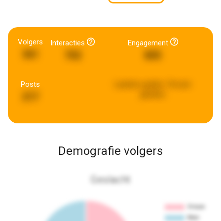
Volgers
Interacties
Engagement
361
702
805
Posts
Laatste update:
18 uren
geleden
217
Demografie volgers
Geslacht