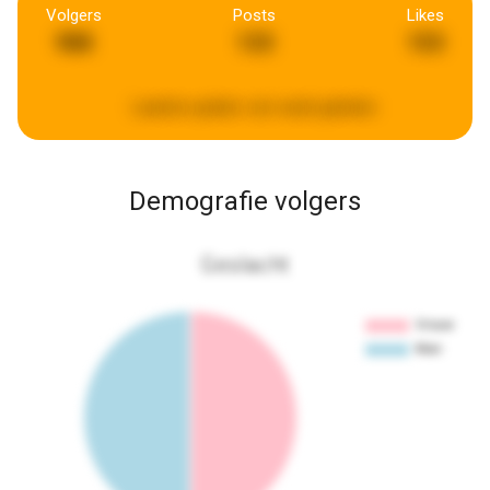
Volgers
Posts
Likes
988
133
153
Laatste update:
een week geleden
Demografie volgers
Geslacht