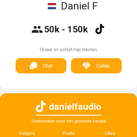
Daniel F
50k - 150k
18 jaar en schrijf/rap teksten.
Chat
Collab
danielfaudio
Statistieken voor het grootste kanaal
Volgers
Posts
Likes