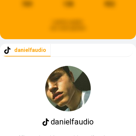
769
138
952
Laatste update:
een week geleden
danielfaudio
danielfaudio