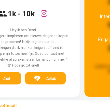
1k - 10k
Inte
Hey ik ben Demi
olgers inspireren om nieuwe dingen te kopen
Enga
t te proberen! Ik kijk erg uit naar de
ngen die ik hier kan krijgen zelf vind ik
p mijn fotos heel fijn. Goed contact met
delijke afspraken staan bij mij op nummer 1
🌸 Hopelijk tot snel!
Laatste 
g
Chat
Collab
officiall