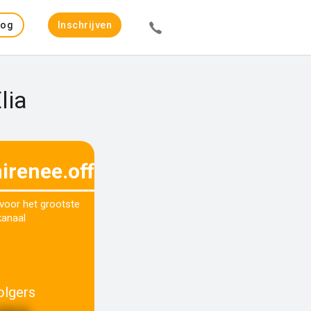
Log
Inschrijven
in
lia
renee.officiall
 voor het grootste
kanaal
olgers