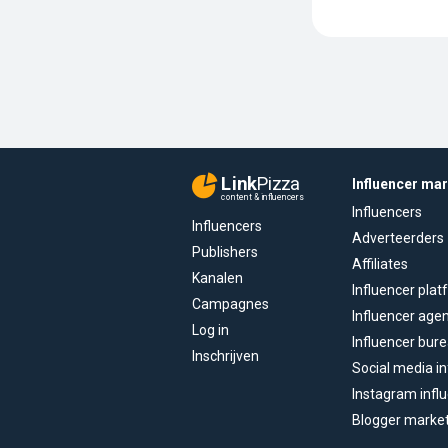
Link
Pizza
Influencer ma
content & influencers
Influencers
Influencers
Adverteerders
Publishers
Affiliates
Kanalen
Influencer pla
Campagnes
Influencer age
Log in
Influencer bur
Inschrijven
Social media in
Instagram infl
Blogger marke