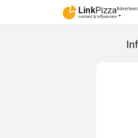
Link
Pizza
Adverteer
content & influencers
In