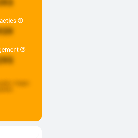
393
racties
939
gement
295
update:
4 dagen
eleden