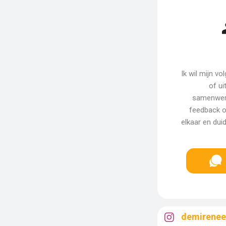
Ik wil mijn v
of ui
samenwerki
feedback o
elkaar en dui
demirenee.