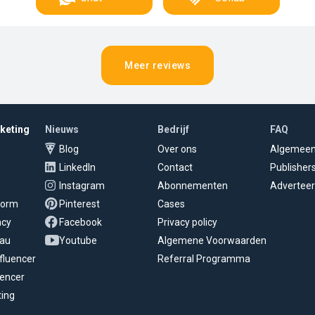
Meer reviews
rketing
Nieuws
Bedrijf
FAQ
Blog
Over ons
Algemee
LinkedIn
Contact
Publisher
Instagram
Abonnementen
Adverteer
tform
Pinterest
Cases
ncy
Facebook
Privacy policy
eau
Youtube
Algemene Voorwaarden
fluencer
Referral Programma
uencer
ting