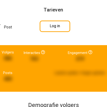
Tarieven
Log in
Post
Volgers
Interacties
Engagement
586
763
219
Posts
Laatste update:
4 dagen geleden
400
Demografie volgers