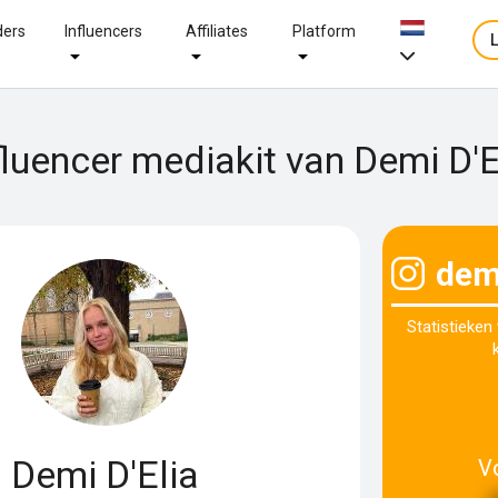
ders
Influencers
Affiliates
Platform
fluencer mediakit van Demi D'E
demi
Statistieken
Demi D'Elia
V