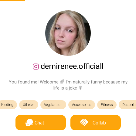
demirenee.officiall
You found me! Welcome 🌈 I'm naturally funny because my
life is a joke 🍭
Kleding
Uit eten
Vegetarisch
Accessoires
Fitness
Dessert
Chat
Collab