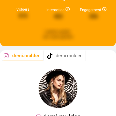
Volgers
Interacties
Engagement
515
452
356
Laatste update:
een week geleden
demi.mulder
demi.mulder