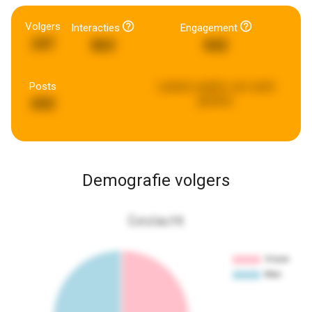
Volgers
Interacties
Engagement
247
863
842
Posts
Laatste update:
een week
geleden
692
Demografie volgers
Geslacht