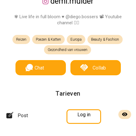
demi.mulder
✾ Live life in full bloom ♥ @diego.bossers 📽 Youtube
channel 👇🏼
Reizen
Poezen & Katten
Europa
Beauty & Fashion
Gezondheid van vrouwen
Chat
Collab
Tarieven
Log in
Post