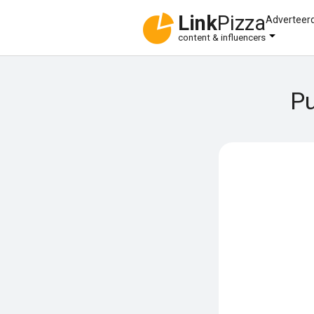
Link
Pizza
Adverteer
content & influencers
Pu