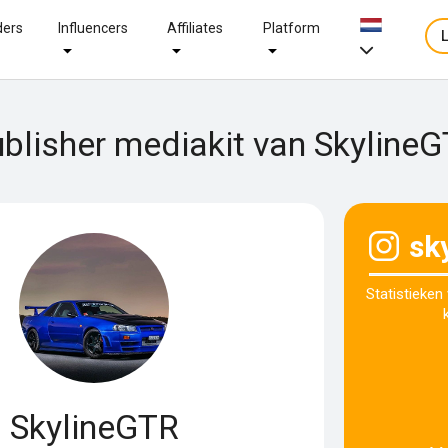
ders
Influencers
Affiliates
Platform
blisher mediakit van Skyline
sk
Statistieken
SkylineGTR