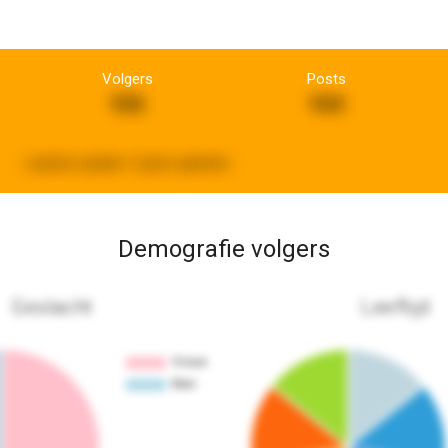
Volgers
Posts
936
944
Laatste update:
5 jaren geleden
Demografie volgers
Geslacht
Leeftijd