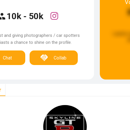
V
10k - 50k
Laatste 
st and giving photographers / car spotters
g
asts a chance to shine on the profile.
Chat
Collab
r