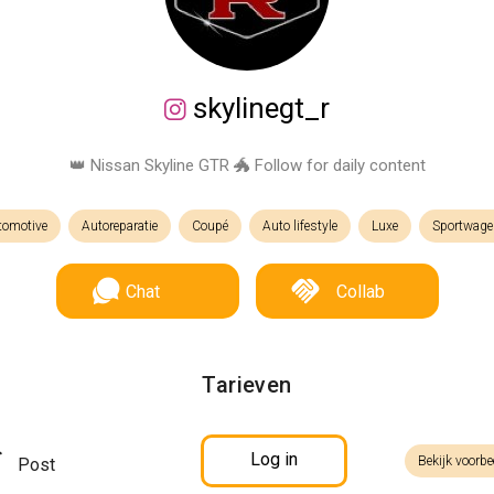
skylinegt_r
👑 Nissan Skyline GTR 🐲 Follow for daily content
tomotive
Autoreparatie
Coupé
Auto lifestyle
Luxe
Sportwag
Chat
Collab
Tarieven
Log in
Bekijk voorbe
Post