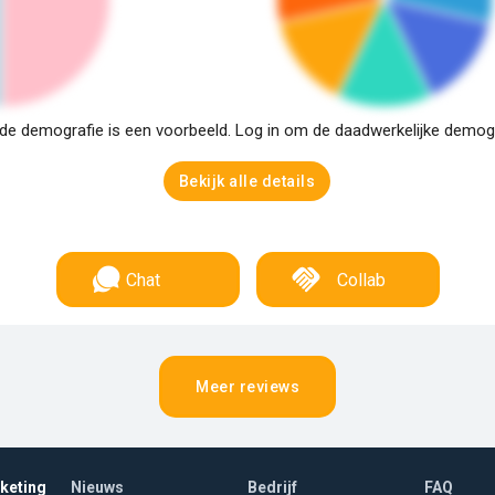
e demografie is een voorbeeld. Log in om de daadwerkelijke demogra
Bekijk alle details
Chat
Collab
Meer reviews
rketing
Nieuws
Bedrijf
FAQ