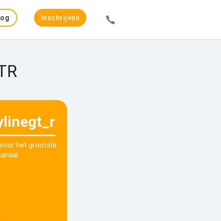
Log
Inschrijven
in
GTR
ylinegt_r
 voor het grootste
kanaal