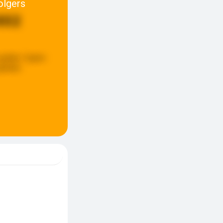
olgers
802
update:
5 jaren
eleden