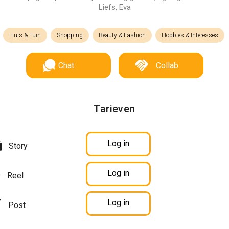
Liefs, Eva
Huis & Tuin
Shopping
Beauty & Fashion
Hobbies & Interesses
Chat
Collab
Tarieven
Log in
Story
Log in
Reel
Log in
Post