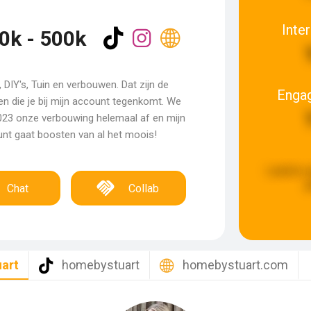
Inte
0k - 500k
r, DIY's, Tuin en verbouwen. Dat zijn de
Enga
n die je bij mijn account tegenkomt. We
023 onze verbouwing helemaal af en mijn
nt gaat boosten van al het moois!
Laatste u
g
Chat
Collab
art
homebystuart
homebystuart.com