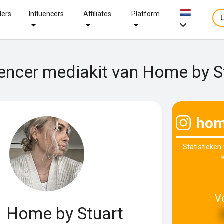
ders
Influencers
Affiliates
Platform
uencer mediakit van Home by S
hom
Statistieken
V
Home by Stuart