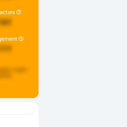
racties
161
gement
111
pdate:
2 weken
eleden