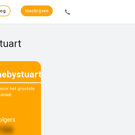
Log
Inschrijven
in
tuart
ebystuart
 voor het grootste
kanaal
olgers
735