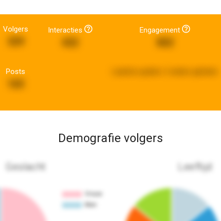
Volgers
Interacties
Engagement
329
432
802
Posts
Laatste update:
2 weken geleden
165
Demografie volgers
Geslacht
Leeftijd