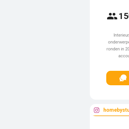
15
Interieu
onderwerpe
ronden in 2
accou
homebystu