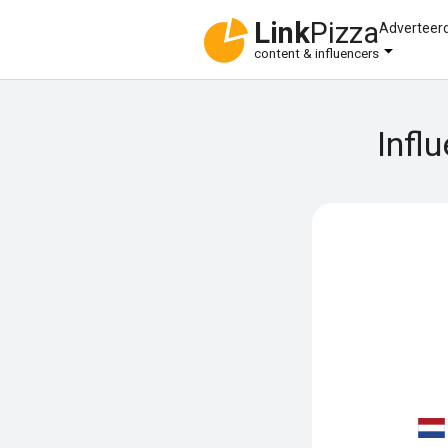
Link
Pizza
Adverteer
content & influencers
Infl