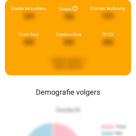
Unieke bezoekers
Domain Authority
Views
224
579
750
Trust flow
Citation flow
TF/CF
903
359
605
Laatste update:
2
dagen geleden
Demografie volgers
Geslacht