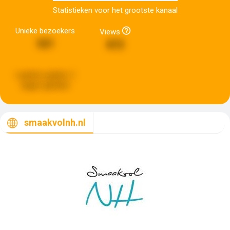
Statistieken voor het grootste kanaal
Unieke bezoekers
Views
521
872
Laatste update:
2
dagen geleden
smaakvolnh.nl