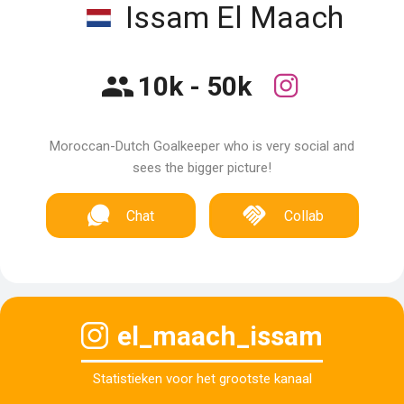
Issam El Maach
10k - 50k
Moroccan-Dutch Goalkeeper who is very social and
sees the bigger picture!
Chat
Collab
el_maach_issam
Statistieken voor het grootste kanaal