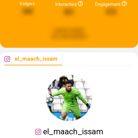
Volgers
Interacties
Engagement
340
821
972
Laatste update:
een week geleden
el_maach_issam
el_maach_issam