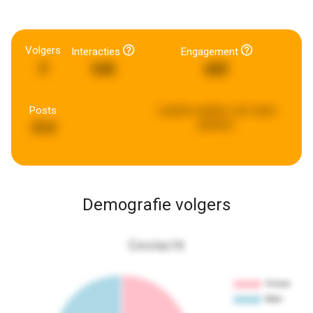
Volgers
Interacties
Engagement
2
545
685
Posts
Laatste update:
een week
geleden
314
Demografie volgers
Geslacht