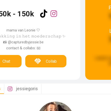
50k - 150k
mama van Leonie 🤍
𝚎𝚔𝚔𝚒𝚗𝚐 𝚒𝚗 𝚑𝚎𝚝 𝚖𝚘𝚎𝚍𝚎𝚛𝚜𝚌𝚑𝚊𝚙 ✨
📸 @capturedbyjessie.be
contact & collabs: 📧
Laatste u
Chat
Collab
g
s
jessiegoris