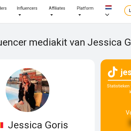
ders
Influencers
Affiliates
Platform
luencer mediakit van Jessica G
je
Statistieken
V
Jessica Goris