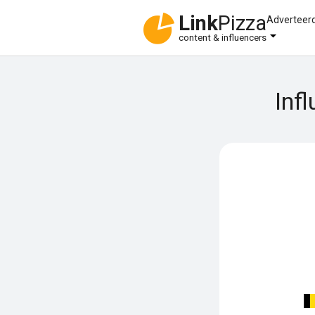
Link
Pizza
Adverteer
content & influencers
Inf