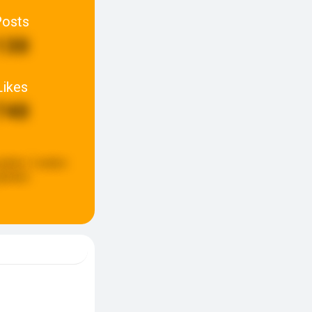
Posts
130
Likes
740
pdate:
2 weken
eleden