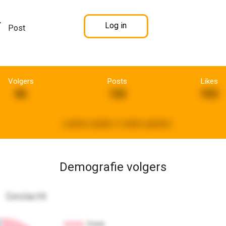
Log in
Post
Volgers
Posts
Likes
86
126
932
Laatste update:
2 weken geleden
Demografie volgers
Geslacht