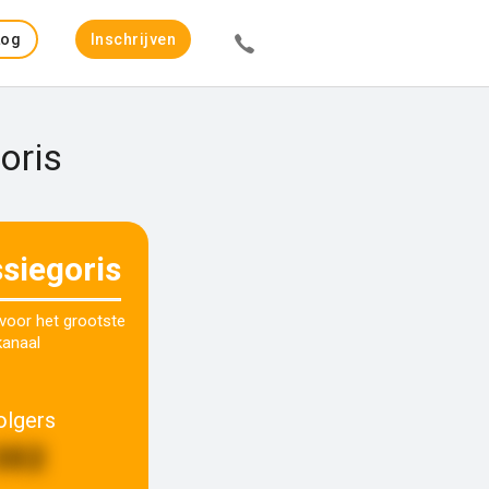
Log
Inschrijven
in
oris
ssiegoris
 voor het grootste
kanaal
olgers
302