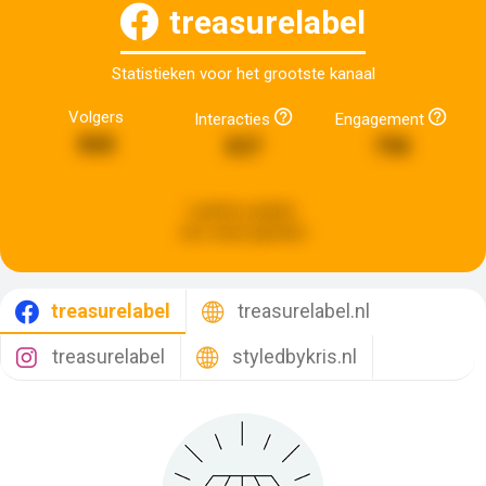
treasurelabel
Statistieken voor het grootste kanaal
Volgers
Interacties
Engagement
868
837
798
Laatste update:
een week geleden
treasurelabel
treasurelabel.nl
treasurelabel
styledbykris.nl