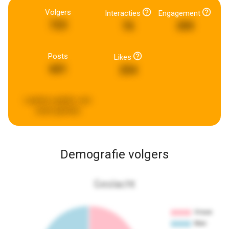
Volgers
Interacties
Engagement
723
76
399
Posts
Likes
601
254
Laatste update:
een
week geleden
Demografie volgers
Geslacht