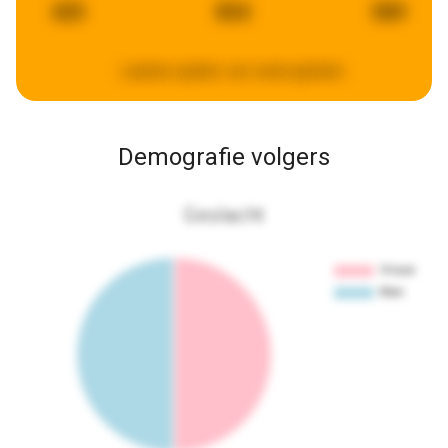
425
854
589
Laatste update:
een week geleden
Demografie volgers
Geslacht