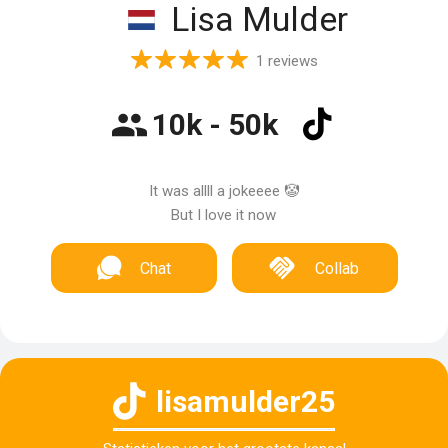
Lisa Mulder
1 reviews
10k - 50k
It was allll a jokeeee 🤡
But I love it now
Chat
Collab
lisamulder25