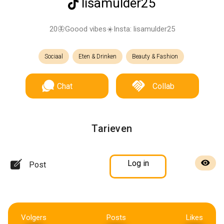
lisamulder25
20🦋Goood vibes☀️Insta: lisamulder25
Sociaal
Eten & Drinken
Beauty & Fashion
Chat
Collab
Tarieven
Log in
Post
Volgers
Posts
Likes