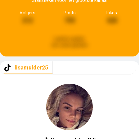
Statistieken voor het grootste kanaal
Volgers
Posts
Likes
212
795
428
Laatste update:
een week geleden
lisamulder25