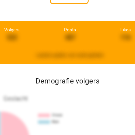
Volgers
Posts
Likes
522
487
116
Laatste update:
een week geleden
Demografie volgers
Geslacht