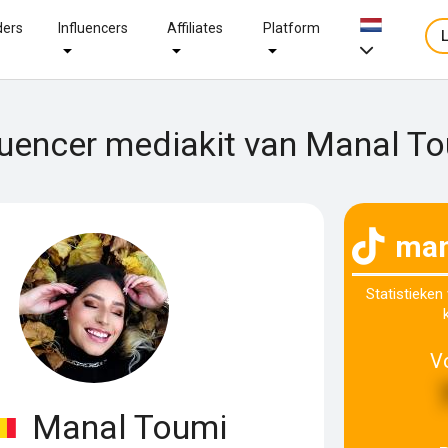
ders
Influencers
Affiliates
Platform
luencer mediakit van Manal T
man
Statistieken
V
Manal Toumi