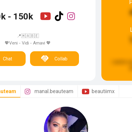
k - 150k
📍🇲🇦🇧🇪
💖Veni - Vidi - Amavi 💖
Chat
Collab
Laatste u
g
auteam
manal.beauteam
beautiimx