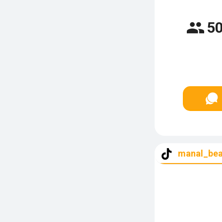
50
manal_be