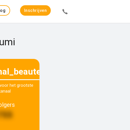
Log
Inschrijven
in
oumi
al_beauteam
 voor het grootste
kanaal
olgers
755