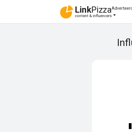
Link
Pizza
Adverteer
content & influencers
Inf