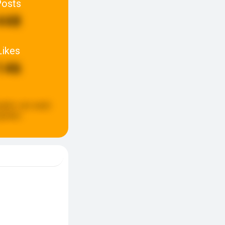
Posts
448
Likes
146
pdate:
een week
eleden