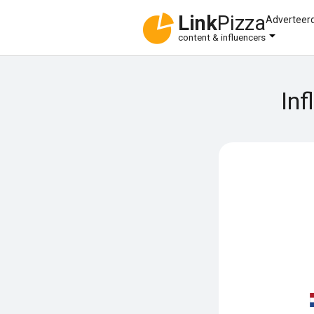
Link
Pizza
Adverteer
content & influencers
Inf