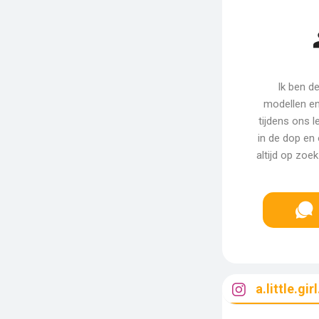
Ik ben d
modellen en
tijdens ons l
in de dop en 
altijd op zoe
a.little.gi