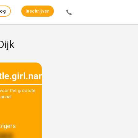
Log
Inschrijven
in
Dijk
ttle.girl.named.bo
 voor het grootste
kanaal
olgers
302