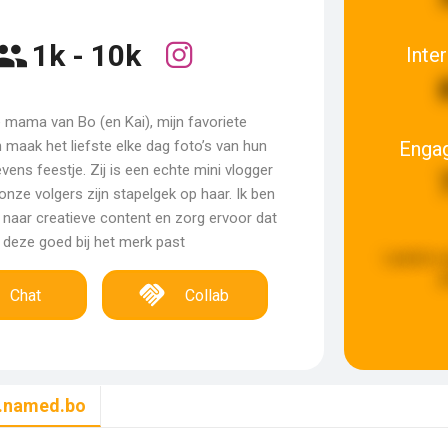
1k - 10k
Inte
e mama van Bo (en Kai), mijn favoriete
Enga
 maak het liefste elke dag foto’s van hun
evens feestje. Zij is een echte mini vlogger
onze volgers zijn stapelgek op haar. Ik ben
k naar creatieve content en zorg ervoor dat
deze goed bij het merk past
Laatste u
g
Chat
Collab
rl.named.bo