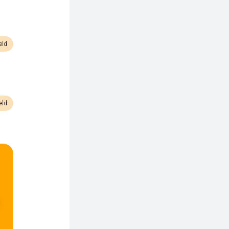
eld
eld