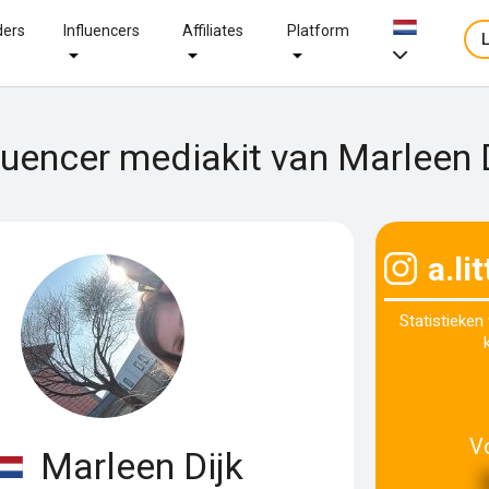
ders
Influencers
Affiliates
Platform
luencer mediakit van Marleen 
a.li
Statistieken
V
Marleen Dijk