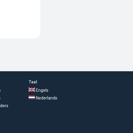
Taal
n
Engels
s
Nederlands
ders