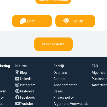
Chat
Collab
Meer reviews
rketing
Nieuws
Bedrijf
FAQ
Blog
Over ons
Algemee
LinkedIn
Contact
Publisher
Instagram
Abonnementen
Adverteer
tform
Pinterest
Cases
ncy
Facebook
Privacy policy
eau
Youtube
Algemene Voorwaarden