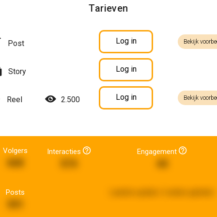
Tarieven
Log in
Bekijk voorbe
Post
Log in
Story
Log in
Bekijk voorbe
Reel
2.500
Volgers
Interacties
Engagement
668
574
44
Posts
Laatste update:
2 weken geleden
591