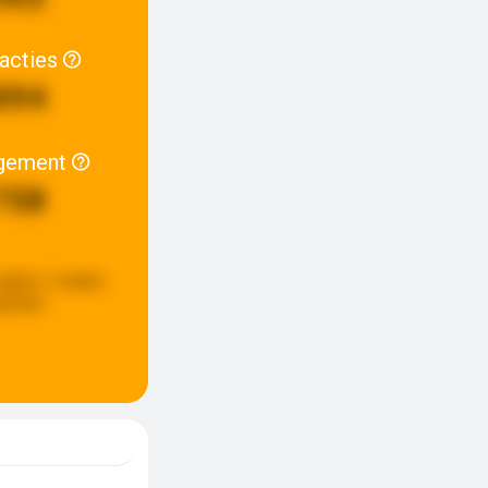
racties
894
gement
758
pdate:
2 weken
eleden