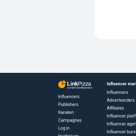
Link
Pizza
Influencer ma
content & influencers
Influencers
Influencers
Adverteerders
Publishers
Affiliates
Kanalen
Influencer pla
Campagnes
Influencer age
Log in
Influencer bur