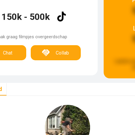
150k - 500k
aak graag filmpjes overgeerdschap
Chat
Collab
Laatste u
g
d