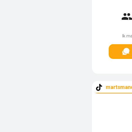
Ik m
martsman