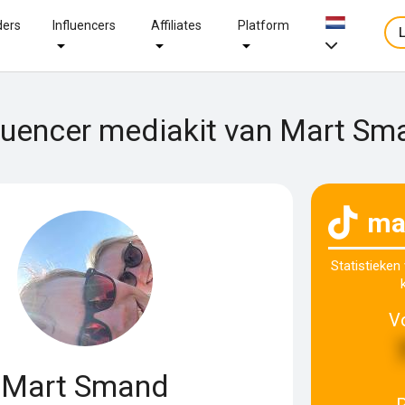
ders
Influencers
Affiliates
Platform
fluencer mediakit van Mart Sm
ma
Statistieken
V
Mart Smand