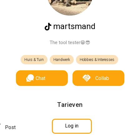
martsmand
The tool tester😁😎
Huis & Tuin
Handwerk
Hobbies & Interesses
Chat
Collab
Tarieven
Log in
Post