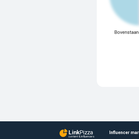
Bovenstaand
Link
Pizza
Influencer ma
content & influencers