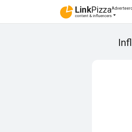
Link
Pizza
Adverteer
content & influencers
In