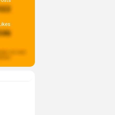
522
Likes
546
pdate:
een week
eleden