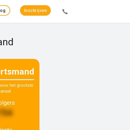
Log
Inschrijven
in
and
rtsmand
 voor het grootste
kanaal
olgers
754
Posts