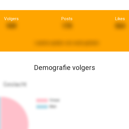
Volgers
Posts
Likes
949
170
564
Laatste update:
een week geleden
Demografie volgers
Geslacht