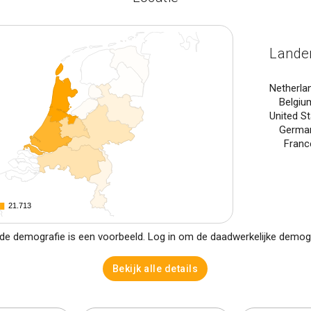
Lande
Netherla
Belgiu
United S
Germa
Franc
21.713
21.713
e demografie is een voorbeeld. Log in om de daadwerkelijke demogra
Bekijk alle details