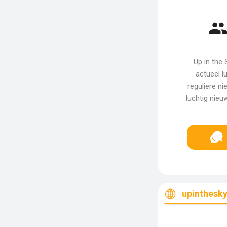
Up in the
actueel l
reguliere n
luchtig nieu
upinthesky