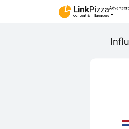
Link
Pizza
Adverteer
content & influencers
Infl