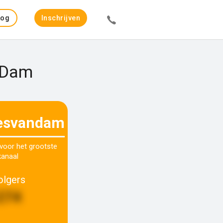
Log
Inschrijven
in
n Dam
esvandam
 voor het grootste
kanaal
olgers
274