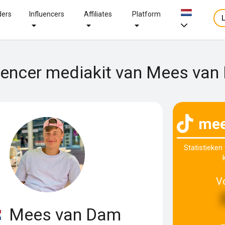
ders
Influencers
Affiliates
Platform
uencer mediakit van Mees va
me
Statistieken
V
Mees van Dam