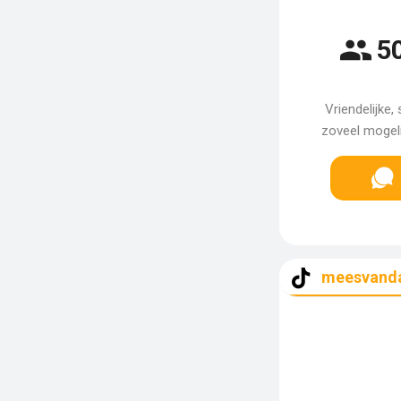
5
Vriendelijke,
zoveel mogeli
meesvand