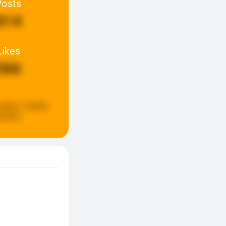
Posts
814
Likes
566
pdate:
3 weken
eleden