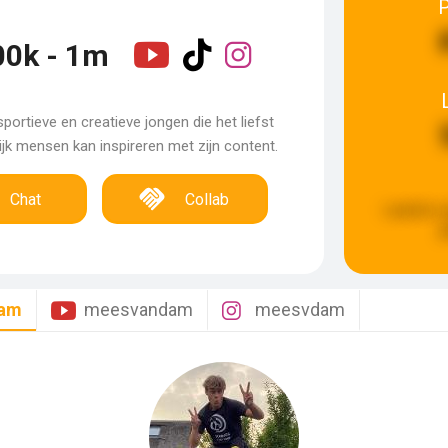
00k - 1m
 sportieve en creatieve jongen die het liefst
jk mensen kan inspireren met zijn content.
Chat
Collab
Laatste u
g
am
meesvandam
meesvdam