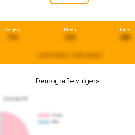
Volgers
Posts
Likes
716
216
408
Laatste update:
3 weken geleden
Demografie volgers
Geslacht