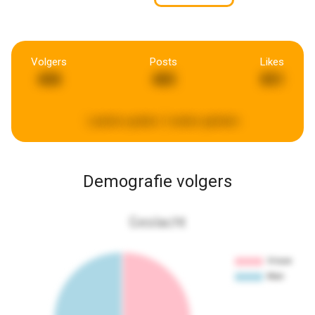
Volgers
Posts
Likes
408
485
851
Laatste update:
2 weken geleden
Demografie volgers
Geslacht