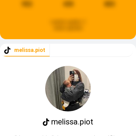
952
430
883
Laatste update:
2
weken geleden
melissa.piot
melissa.piot