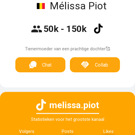
Mélissa Piot
50k - 150k
Tienermoeder van een prachtige dochter🥰
Chat
Collab
melissa.piot
Statistieken voor het grootste kanaal
Volgers
Posts
Likes