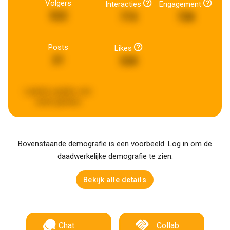
Volgers
Interacties
Engagement
522
715
728
Posts
Likes
21
530
Laatste update:
een
week geleden
Bovenstaande demografie is een voorbeeld. Log in om de
daadwerkelijke demografie te zien.
Bekijk alle details
Chat
Collab