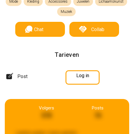
Mode
Kleding
Accessoires
Juwelen
Lichaamskunst
Muziek
Chat
Collab
Tarieven
Log in
Post
Volgers
Posts
578
76
Laatste update:
5 jaren geleden