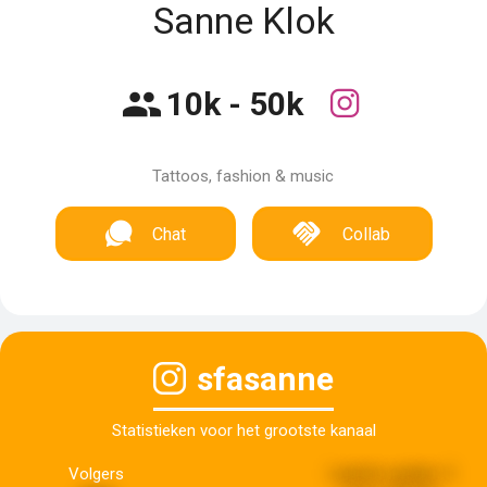
Sanne Klok
10k - 50k
Tattoos, fashion & music
Chat
Collab
sfasanne
Statistieken voor het grootste kanaal
Volgers
Laatste update:
5