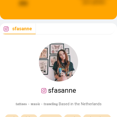
jaren geleden
292
sfasanne
sfasanne
𝖙𝖆𝖙𝖙𝖔𝖔𝖘 - 𝖒𝖚𝖘𝖎𝖈 - 𝖙𝖗𝖆𝖛𝖊𝖑𝖎𝖓𝖌 Based in the Netherlands