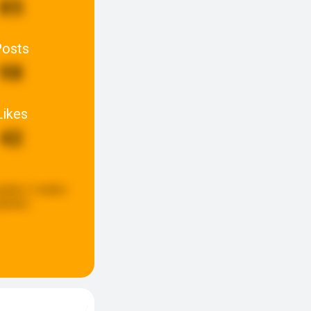
85
Posts
98
Likes
42
pdate:
2 weken
eleden