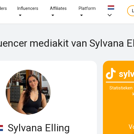
ders
Influencers
Affiliates
Platform
luencer mediakit van Sylvana El
syl
Statistieken
Sylvana Elling
V