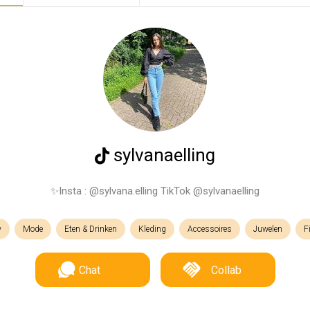
sylvanaelling
✨Insta : @sylvana.elling TikTok @sylvanaelling
y
Mode
Eten & Drinken
Kleding
Accessoires
Juwelen
F
Chat
Collab