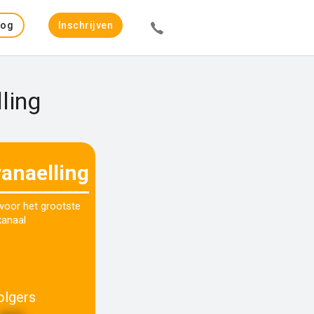
Log
Inschrijven
in
ling
vanaelling
 voor het grootste
kanaal
olgers