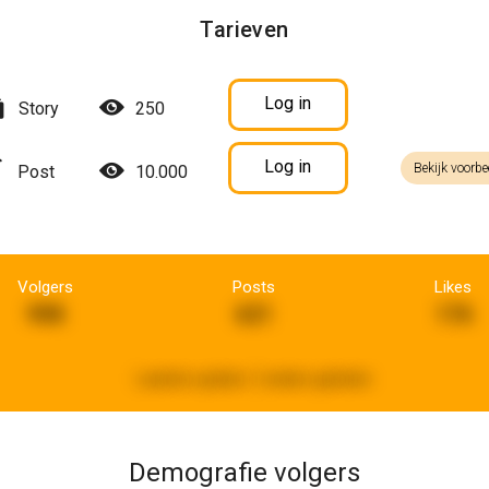
Tarieven
Log in
Story
250
Log in
Bekijk voorbe
Post
10.000
Volgers
Posts
Likes
998
621
176
Laatste update:
2 weken geleden
Demografie volgers