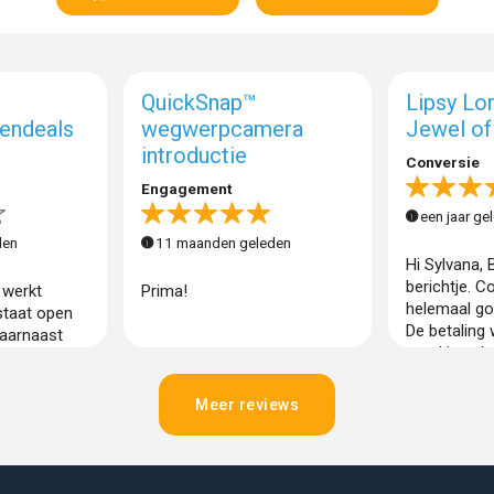
QuickSnap™
Lipsy Lo
endeals
wegwerpcamera
Jewel of
introductie
Conversie
Engagement
een jaar ge
den
11 maanden geleden
Hi Sylvana, 
berichtje. C
 werkt
Prima!
helemaal go
staat open
De betaling 
Daarnaast
goed is vol
en levert
afgerond, d
teit. Al met
wat laat do
re partner
Meer reviews
Mocht dit ni
n.
het ook graa