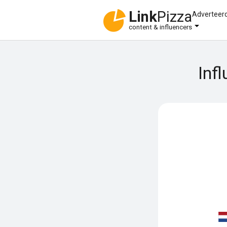
Link
Pizza
Adverteer
content & influencers
Inf