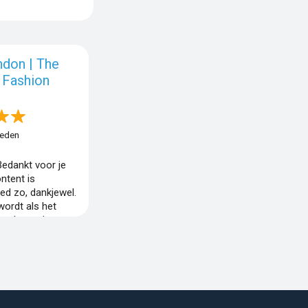
ndon | The
 Fashion
leden
Bedankt voor je
ontent is
ed zo, dankjewel.
wordt als het
gende week
e factuur was
orgekomen.
et zo zijn hoor ik
g! Liefs, Claire