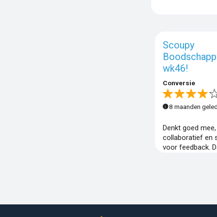
Scoupy
Boodschapp
wk46!
Conversie
8 maanden gele
Denkt goed mee,
collaboratief en 
voor feedback. 
reageert ze snel 
consistente kwali
al een betrouwba
om mee te werke