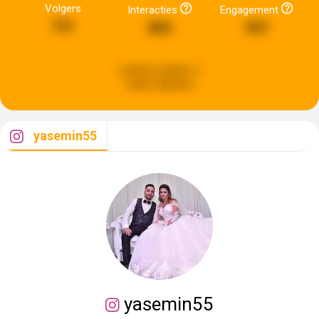
Volgers
Interacties
Engagement
731
883
957
Laatste update:
2
weken geleden
yasemin55
yasemin55