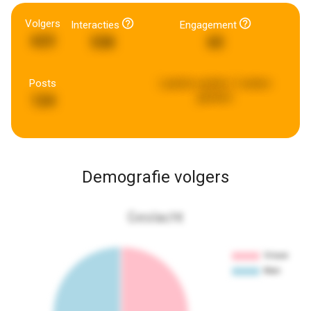
Volgers
Interacties
Engagement
623
538
65
Posts
Laatste update:
2 weken
geleden
124
Demografie volgers
Geslacht