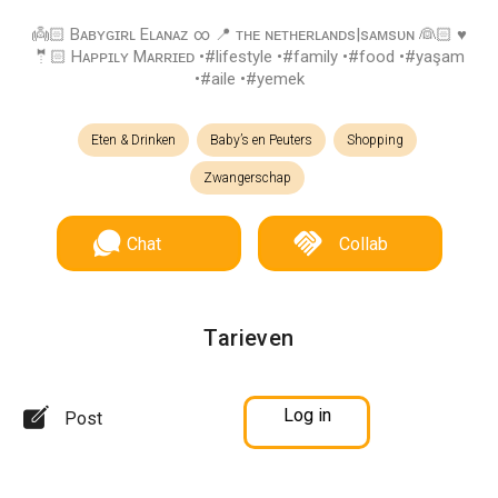
👼🏻 Bᴀʙʏɢɪʀʟ Eʟᴀɴᴀᴢ ∞ 📍 ᴛʜᴇ ɴᴇᴛʜᴇʀʟᴀɴᴅs|sᴀᴍsᴜɴ 👰🏻 ♥
🤵🏻 Hᴀᴘᴘɪʟʏ Mᴀʀʀɪᴇᴅ •#lifestyle •#family •#food •#yaşam
•#aile •#yemek
Eten & Drinken
Baby’s en Peuters
Shopping
Zwangerschap
Chat
Collab
Tarieven
Log in
Post