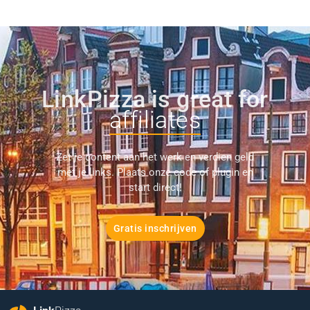
LinkPizza is great for
affiliates
Zet je content aan het werk en verdien geld
met je links. Plaats onze code of plugin en
start direct!
Gratis inschrijven