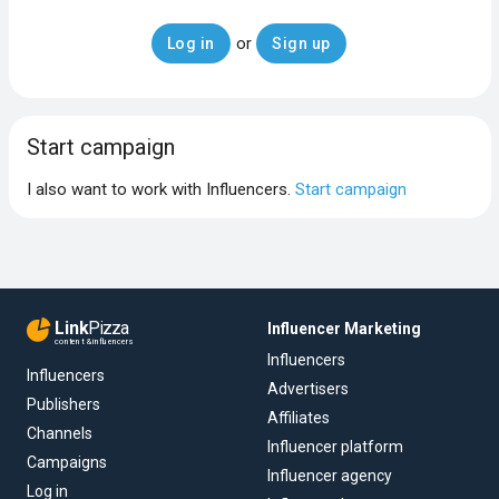
or
Log in
Sign up
Start campaign
I also want to work with Influencers.
Start campaign
Link
Pizza
Influencer Marketing
content & influencers
Influencers
Influencers
Advertisers
Publishers
Affiliates
Channels
Influencer platform
Campaigns
Influencer agency
Log in