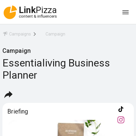
Link
Pizza
content & influencers
Campaigns
Campaign
Campaign
Essentialiving Business
Planner
Briefing