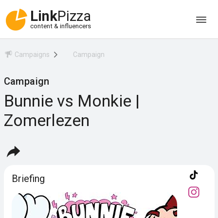
Link
Pizza
content & influencers
Campaigns
Campaign
Campaign
Bunnie vs Monkie |
Zomerlezen
Briefing