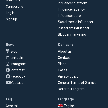
Channels
Influencer platform
Campaigns
Influencer agency
Log in
Influencer buro
Sign up
Social media influencer
Instagram influencer
Blogger marketing
News
Company
Blog
About us
LinkedIn
Contact
Instagram
Plans
Pinterest
Cases
Facebook
Privacy policy
Youtube
General Terms of Service
Referral Program
FAQ
Language
General
English