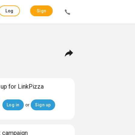
Log
Sign
in
up
 up for LinkPizza
or
Log in
Sign up
t campaign