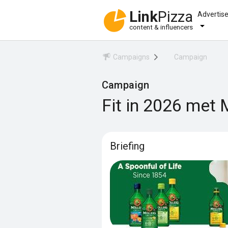
Link
Pizza
Advertis
content & influencers
Campaigns
Campaign
Campaign
Fit in 2026 met 
Briefing