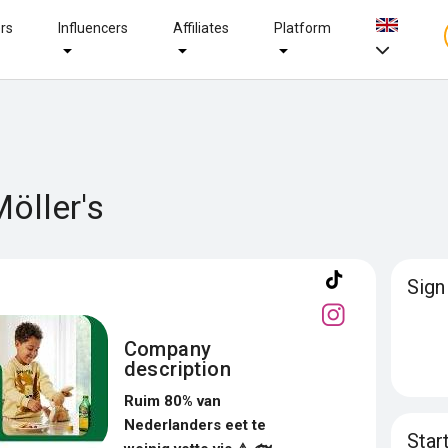
ers
Influencers
Affiliates
Platform
Möller's
Sign
Company
description
Ruim 80% van
Nederlanders eet te
Star