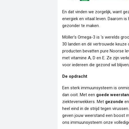
En dat vinden we zorgelijk, want gez
energiek en vitaal leven. Daarom 
gezonder te maken.
Möller’s Omega-3 is 's werelds gro
30 landen en dé vertrouwde keuze d
producten bevatten pure Noorse leve
met vitamine A, D en E. Ze zijn verk
voor iedereen die gezond wil blijven
De opdracht
Een sterk immuunsysteem is onmisba
dan ooit. Met een
goede weersta
ziekteverwekkers. Met
gezonde
e
heel eind in de strijd tegen viruss
geven jouw weerstand een boost met
ons immuunsysteem onze volledig