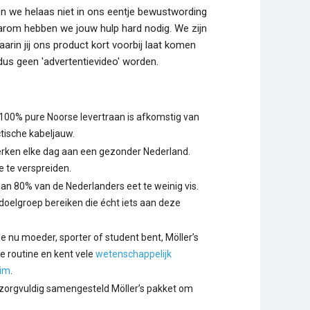
n we helaas niet in ons eentje bewustwording
arom hebben we jouw hulp hard nodig. We zijn
arin jij ons product kort voorbij laat komen
 dus geen 'advertentievideo' worden.
100% pure Noorse levertraan is afkomstig van
ische kabeljauw.
erken elke dag aan een gezonder Nederland.
 te verspreiden.
dan 80% van de Nederlanders eet te weinig vis.
oelgroep bereiken die écht iets aan deze
 je nu moeder, sporter of student bent, Möller’s
e routine en kent vele
wetenschappelijk
im
.
 zorgvuldig samengesteld Möller’s pakket om