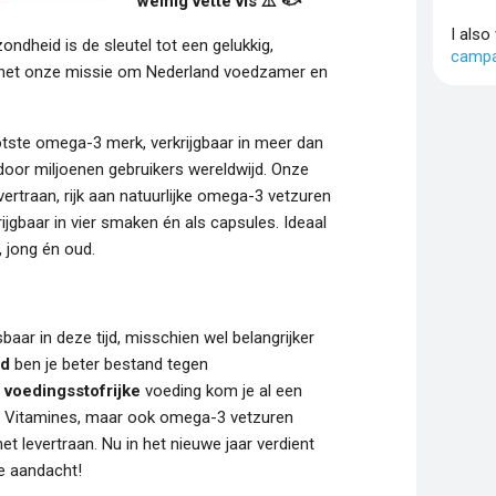
weinig vette vis ⚠️
🐟
I also
ondheid is de sleutel tot een gelukkig,
campa
is het onze missie om Nederland voedzamer en
otste omega-3 merk, verkrijgbaar in meer dan
oor miljoenen gebruikers wereldwijd. Onze
rtraan, rijk aan natuurlijke omega-3 vetzuren
rijgbaar in vier smaken én als capsules. Ideaal
, jong én oud.
ar in deze tijd, misschien wel belangrijker
nd
ben je beter bestand tegen
n
voedingsstofrijke
voeding kom je al een
en. Vitamines, maar ook omega-3 vetzuren
 levertraan. Nu in het nieuwe jaar verdient
e aandacht!