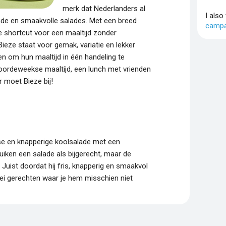
merk dat Nederlanders al
I also
nde en smaakvolle salades. Met een breed
campa
e shortcut voor een maaltijd zonder
ieze staat voor gemak, variatie en lekker
n om hun maaltijd in één handeling te
oordeweekse maaltijd, een lunch met vrienden
r moet Bieze bij!
se en knapperige koolsalade met een
uiken een salade als bijgerecht, maar de
. Juist doordat hij fris, knapperig en smaakvol
erlei gerechten waar je hem misschien niet