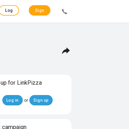
Log
Sign
in
up
 up for LinkPizza
or
Log in
Sign up
t campaign