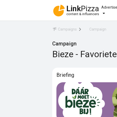
Link
Pizza
Advertis
content & influencers
Campaigns
Campaign
Campaign
Bieze - Favoriet
Briefing