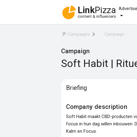
Link
Pizza
Advertis
content & influencers
Campaigns
Campaign
Campaign
Soft Habit | Ritu
Briefing
Company description
Soft Habit maakt CBD-producten vo
focus in hun dag willen inbouwen. D
Kalm en Focus.