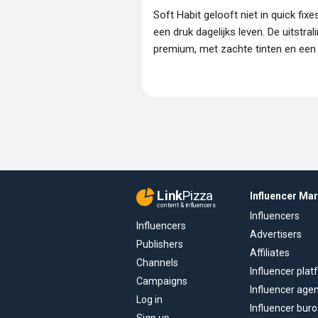
Soft Habit gelooft niet in quick fixe
een druk dagelijks leven. De uitstra
premium, met zachte tinten en een n
Link
Pizza
Influencer Ma
content & influencers
Influencers
Influencers
Advertisers
Publishers
Affiliates
Channels
Influencer pla
Campaigns
Influencer age
Log in
Influencer buro