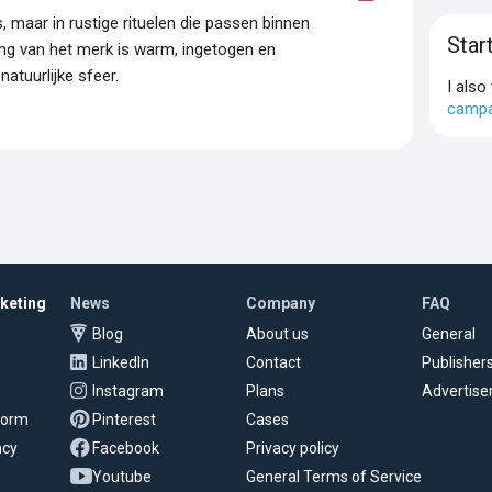
s, maar in rustige rituelen die passen binnen
Star
ling van het merk is warm, ingetogen en
atuurlijke sfeer.
I also
campa
rketing
News
Company
FAQ
Blog
About us
General
LinkedIn
Contact
Publisher
Instagram
Plans
Advertise
tform
Pinterest
Cases
ncy
Facebook
Privacy policy
Youtube
General Terms of Service