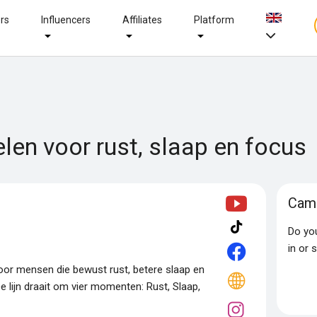
ers
Influencers
Affiliates
Platform
elen voor rust, slaap en focus
Camp
Do yo
in or 
or mensen die bewust rust, betere slaap en
e lijn draait om vier momenten: Rust, Slaap,