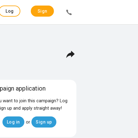
Log
Sign
in
up
aign application
u want to join this campaign? Log
sign up and apply straight away!
or
Log in
Sign up