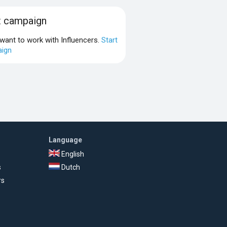
t campaign
 want to work with Influencers.
Start
ign
Language
English
s
Dutch
rs