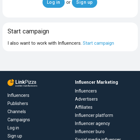
or
Log in
Sign up
Start campaign
I also want to work with Influencers.
Start campaign
Link
Pizza
Influencer Marketing
content & influencers
Influencers
Influencers
Advertisers
Publishers
Affiliates
Channels
Influencer platform
Campaigns
Influencer agency
Log in
Influencer buro
Sign up
Social media influencer