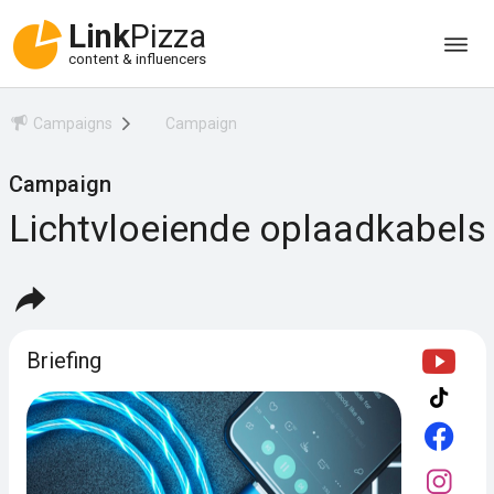
Link
Pizza
content & influencers
Campaigns
Campaign
Campaign
Lichtvloeiende oplaadkabels
Briefing