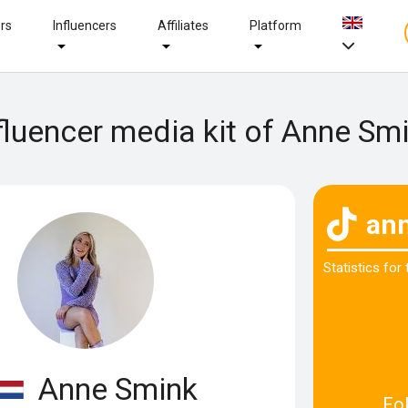
ers
Influencers
Affiliates
Platform
fluencer media kit of Anne Sm
an
Statistics for
Anne Smink
Fo