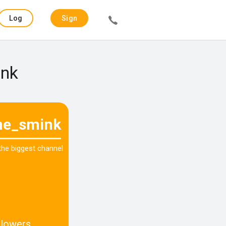
Log
Sign
in
up
ink
ne_smink
 the biggest channel
llowers