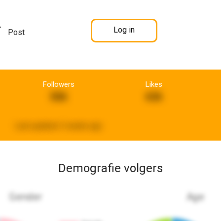
Log in
Post
Followers
Likes
506
636
Last updated:
3 weeks ago
Demografie volgers
Gender
Age