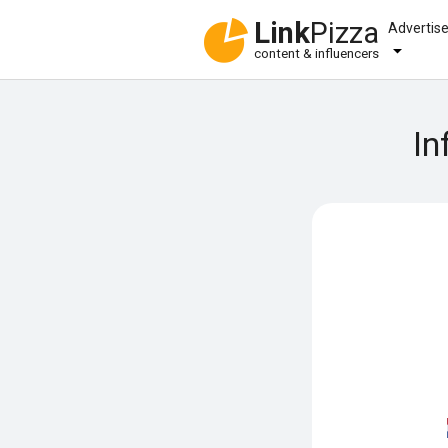
Link
Pizza
Advertis
content & influencers
In