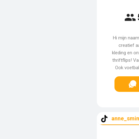
Hi mijn naam 
creatief a
kleding en on
thriftflips! V
Ook voetbal 
anne_smi