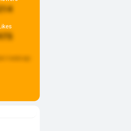
214
Likes
975
ed:
3 weeks ago