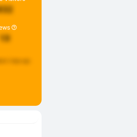
832
iews
10
ted:
2 days ago