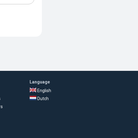
Language
English
s
Dutch
rs