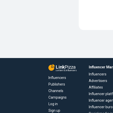
Link
Pizza
Influencer Ma
content & influencers
Influencers
Influencers
Advertisers
Publishers
Affiliates
Channels
Influencer pla
Campaigns
Influencer age
Log in
Influencer buro
Sign up