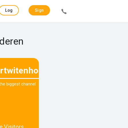
Log
Sign
in
up
rderen
rtwitenhout.nl
 the biggest channel
e Visitors