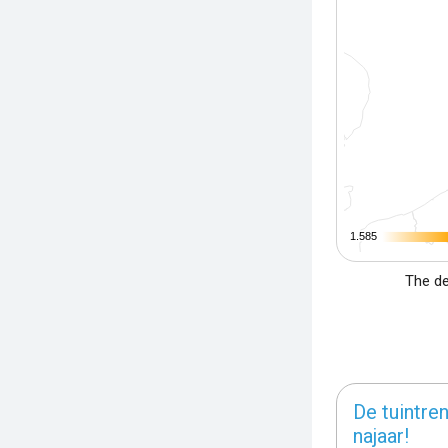
1.585
1.585
The de
De tuintren
najaar!