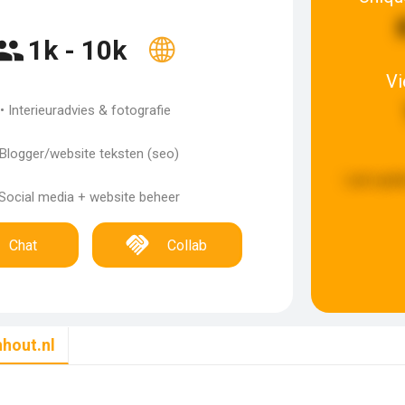
1k - 10k
V
• Interieuradvies & fotografie
 Blogger/website teksten (seo)
Last upda
 Social media + website beheer
Chat
Collab
hout.nl