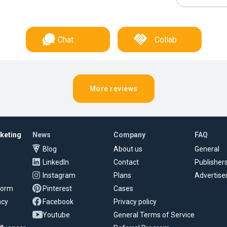
Chat
Collab
More reviews
rketing
News
Company
FAQ
Blog
About us
General
LinkedIn
Contact
Publisher
Instagram
Plans
Advertise
tform
Pinterest
Cases
ncy
Facebook
Privacy policy
Youtube
General Terms of Service