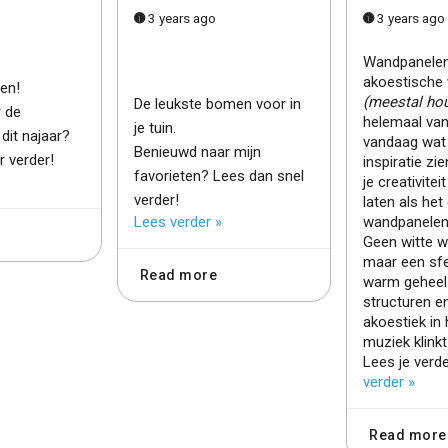
3 years ago
3 years ago
Wandpanelen
akoestische
nen!
(meestal hou
De leukste bomen voor in
 de
helemaal van
je tuin.
dit najaar?
vandaag wat
Benieuwd naar mijn
r verder!
inspiratie zi
favorieten? Lees dan snel
je creativitei
verder!
laten als he
Lees verder »
wandpanelen
Geen witte 
maar een sfe
Read more
warm geheel
structuren e
akoestiek in 
muziek klinkt
Lees je verd
verder »
Read more