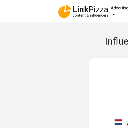
Link
Pizza
Advertis
content & influencers
Influ