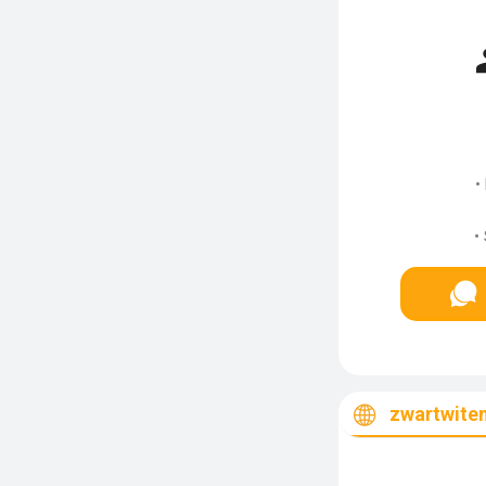
•
•
zwartwiten