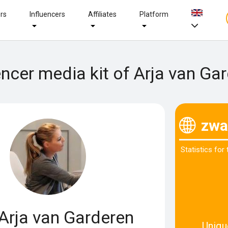
ers
Influencers
Affiliates
Platform
encer media kit of Arja van Ga
zwa
Statistics for
Arja van Garderen
Uniqu