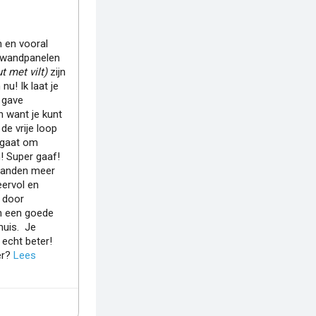
 en vooral
 wandpanelen
t met vilt)
zijn
 nu!
Ik laat je
 gave
en want je kunt
t de vrije loop
t gaat om
!
Super gaaf!
wanden meer
ervol en
 door
n een goede
huis.
Je
 echt beter!
er?
Lees