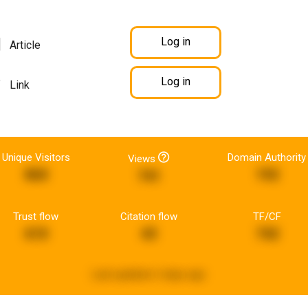
Log in
Article
Log in
Link
Unique Visitors
Domain Authority
Views
860
192
741
Trust flow
Citation flow
TF/CF
610
43
742
Last updated:
2 days ago