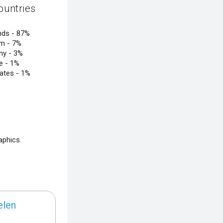
ountries
nds -
87%
um -
7%
ny -
3%
e -
1%
tates -
1%
aphics.
elen