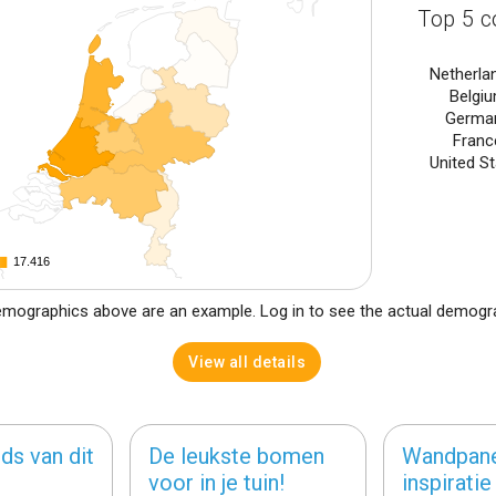
Top 5 c
Netherla
Belgi
Germa
Franc
United S
17.416
17.416
mographics above are an example. Log in to see the actual demogr
View all details
ds van dit
De leukste bomen
Wandpan
voor in je tuin!
inspiratie